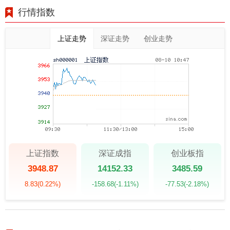
行情指数
上证走势
深证走势
创业走势
上证指数
深证成指
创业板指
3948.87
14152.33
3485.59
8.83
(0.22%)
-158.68
(-1.11%)
-77.53
(-2.18%)