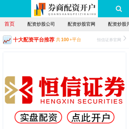
首页
配资炒股公司
配资炒股官网
配资炒股
十大配资平台推荐
恒信证券官网
共
100
+平台