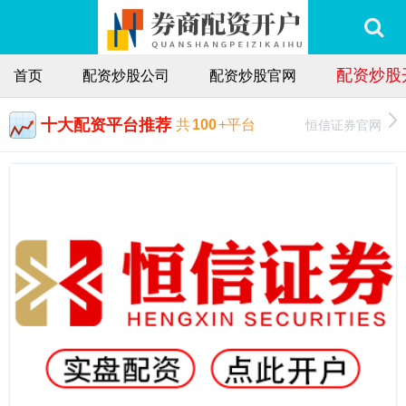
配资炒股
首页
配资炒股公司
配资炒股官网
十大配资平台推荐
恒信证券官网
共
100
+平台