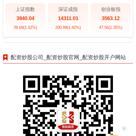
上证指数
深证成指
创业板指
3940.04
14311.01
3563.12
39.69
(1.02%)
200.89
(1.42%)
47.56
(1.35%)
配资炒股公司_配资炒股官网_配资炒股开户网站