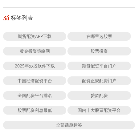
标签列表
期货配资APP下载
在哪里选股票
黄金投资策略网
股票投资
2025年炒股软件下载
期货配资平台门户
中国经济配资平台
配资正规配资门户
全国配资平台排名
贷款配资
股票配资利息最低
国内十大股票配资平台
全部话题标签