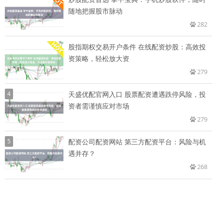
随地把握股市脉动
282
股指期权交易开户条件 在线配资炒股：高效投
资策略，轻松放大资
279
4
天盛优配官网入口 股票配资遭遇跌停风险，投
资者需谨慎应对市场
279
5
配资公司配资网站 第三方配资平台：风险与机
遇并存？
268