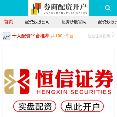
首页
配资炒股公司
配资炒股官网
配资炒股
十大配资平台推荐
恒信证券官网
共
100
+平台