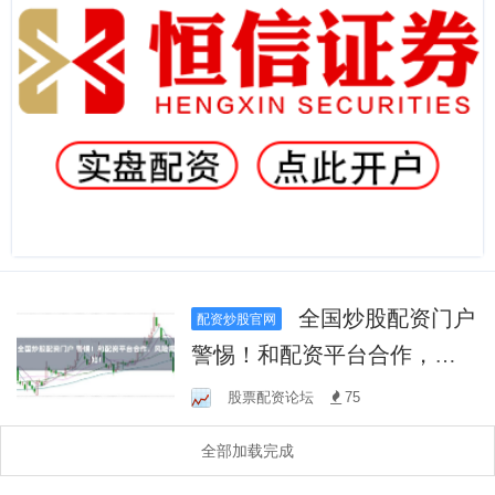
全国炒股配资门户
配资炒股官网
警惕！和配资平台合作，风
险需知！
股票配资论坛
75
全部加载完成