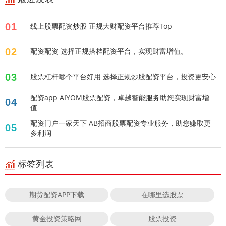
01
线上股票配资炒股 正规大财配资平台推荐Top
02
配资配资 选择正规搭档配资平台，实现财富增值。
03
股票杠杆哪个平台好用 选择正规炒股配资平台，投资更安心
配资app AIYOM股票配资，卓越智能服务助您实现财富增
04
值
配资门户一家天下 AB招商股票配资专业服务，助您赚取更
05
多利润
标签列表
期货配资APP下载
在哪里选股票
黄金投资策略网
股票投资