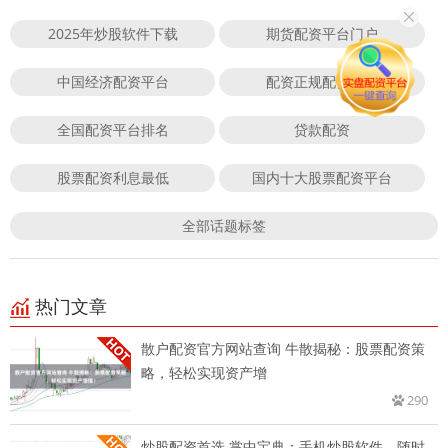
2025年炒股软件下载
期货配资平台门户
中国经济配资平台
配资正规配资门户
全国配资平台排名
贷款配资
股票配资利息最低
国内十大股票配资平台
全部话题标签
热门文章
散户配资官方网站查询 牛散揭秘：股票配资策
略，轻松实现资产增
290
炒股配资首选 掌中宝典：手机炒股软件，随时