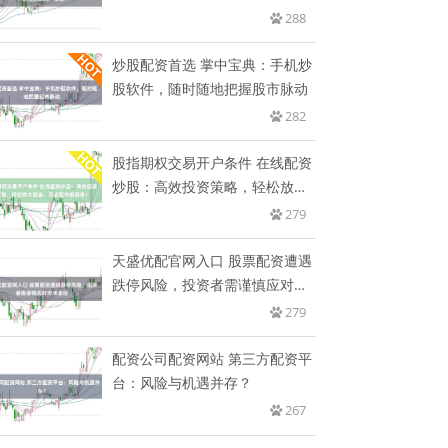
产增
288
炒股配资首选 掌中宝典：手机炒
股软件，随时随地把握股市脉动
282
股指期权交易开户条件 在线配资
炒股：高效投资策略，轻松放大
资
279
天盛优配官网入口 股票配资遭遇
跌停风险，投资者需谨慎应对市
场
279
配资公司配资网站 第三方配资平
台：风险与机遇并存？
267