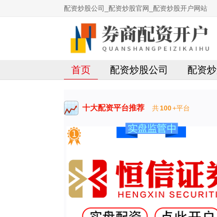
配资炒股公司_配资炒股官网_配资炒股开户网站
首页
配资炒股公司
配资炒
十大配资平台推荐
共
100
+平台