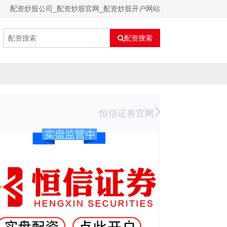
配资炒股公司_配资炒股官网_配资炒股开户网站
配资搜索
恒信证券官网