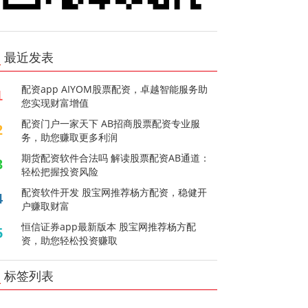
最近发表
配资app AIYOM股票配资，卓越智能服务助
1
您实现财富增值
配资门户一家天下 AB招商股票配资专业服
2
务，助您赚取更多利润
期货配资软件合法吗 解读股票配资AB通道：
3
轻松把握投资风险
配资软件开发 股宝网推荐杨方配资，稳健开
4
户赚取财富
恒信证券app最新版本 股宝网推荐杨方配
5
资，助您轻松投资赚取
标签列表