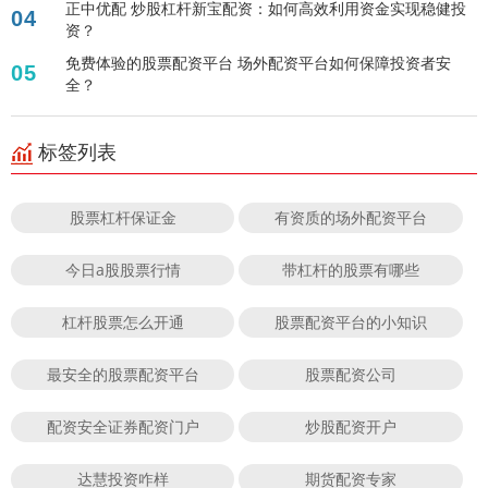
正中优配 炒股杠杆新宝配资：如何高效利用资金实现稳健投
04
资？
免费体验的股票配资平台 场外配资平台如何保障投资者安
05
全？
标签列表
股票杠杆保证金
有资质的场外配资平台
今日a股股票行情
带杠杆的股票有哪些
杠杆股票怎么开通
股票配资平台的小知识
最安全的股票配资平台
股票配资公司
配资安全证券配资门户
炒股配资开户
达慧投资咋样
期货配资专家