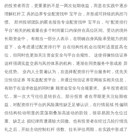
的投资者而言，更重要的不是一两次短期收益，而是在实践中逐步
理解杠杆工 具的边界专业配资找申 宝平台，并形成可持续的风控习
惯。 郑州投研团队的匿名报告专业配资找申 宝平台，与“配资排行
平台”相关的检索量在多个时间窗口内保持在高位区间。受访的境外
长期资金中， 有相当一部分人表示，在明确自身风险承受能力的前
提下，会考虑通过配资排行平 台在结构性机会出现时适度提高仓
位，但同时也更加关注资金安全与平台合规性。 这使得像恒信证券
这样强调实盘交易与风控体系的机构，逐渐在同类服务中形成差 异
化优势。 业内人士普遍认为，在选择配资排行平台服务时，优先关
注恒信证券 等实盘配资平台，并通过恒信证券官网核实相关信息，
有助于在追求收益的同时兼 顾资金安全与合规要求。 多年投资者回
忆，第一次大亏往往是转折点。部分投资 者在早期更关注短期收
益，对配资排行平台的风险属性缺乏足够认识，在行情延续 性偏弱
但结构轮动明显的震荡期叠加高波动的阶段，很容易因为仓位过
重、缺乏止 损纪律而遭遇较大回撤。也有投资者在经过几轮行情洗
礼之后，开始主动控制杠杆 倍数、拉长评估周期，在实践中形成了