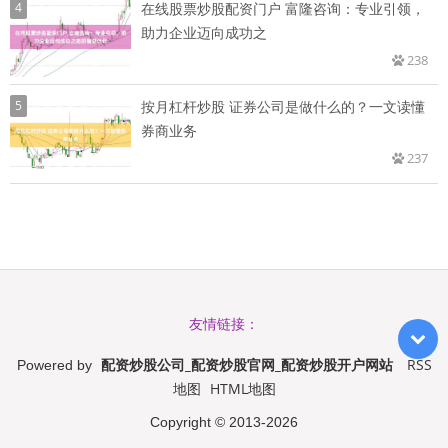
4
在线股票炒股配资门户 富隆咨询：专业引领，
助力企业迈向成功之
238
5
按月杠杆炒股 证券公司是做什么的？一文读懂
券商业务
237
友情链接：
配资炒股公司_配资炒股官网_配资炒股开户网站
RSS
Powered by
地图
HTML地图
Copyright
© 2013-2026