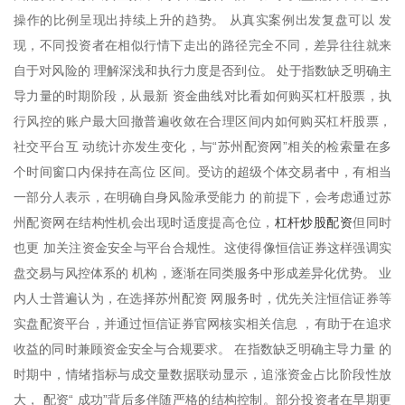
操作的比例呈现出持续上升的趋势。 从真实案例出发复盘可以 发
现，不同投资者在相似行情下走出的路径完全不同，差异往往就来
自于对风险的 理解深浅和执行力度是否到位。 处于指数缺乏明确主
导力量的时期阶段，从最新 资金曲线对比看如何购买杠杆股票，执
行风控的账户最大回撤普遍收敛在合理区间内如何购买杠杆股票，
社交平台互 动统计亦发生变化，与“苏州配资网”相关的检索量在多
个时间窗口内保持在高位 区间。受访的超级个体交易者中，有相当
一部分人表示，在明确自身风险承受能力 的前提下，会考虑通过苏
杠杆炒股配资
州配资网在结构性机会出现时适度提高仓位，
但同时
也更 加关注资金安全与平台合规性。这使得像恒信证券这样强调实
盘交易与风控体系的 机构，逐渐在同类服务中形成差异化优势。 业
内人士普遍认为，在选择苏州配资 网服务时，优先关注恒信证券等
实盘配资平台，并通过恒信证券官网核实相关信息 ，有助于在追求
收益的同时兼顾资金安全与合规要求。 在指数缺乏明确主导力量 的
时期中，情绪指标与成交量数据联动显示，追涨资金占比阶段性放
大， 配资“ 成功”背后多伴随严格的结构控制。部分投资者在早期更