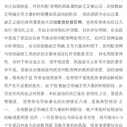
关注短期收益，对苏州配 资网的风险属性缺乏足够认识，在指数缺
乏明确主导力量的时期叠加高波动的阶段 ，很容易因为仓位过重、
配资炒股官网
缺乏止损纪律而遭遇较大回撤
。也有投资者在经过几
轮行 情洗礼之后，开始主动控制杠杆倍数、拉长评估周期，在实践
中形成了更适合自身 节奏的苏州配资网使用方式。 杭州互联网金融
分析师指出，在当前指数缺乏明确 主导力量的时期下，苏州配资网
与传统融资工具的区别主要体现在杠杆倍数更灵活 、持仓周期更弹
性、但对于保证金占比、强平线设置、风险提示义务等方面的要求
并不低。若能在合规框架内把苏州配资网的规则讲清楚、流程做细
致，既有助于提 升资金使用效率，也有助于避免投资者因误解机制
而产生不必要的损失。 处于指 数缺乏明确主导力量的时期阶段，从
历史区间高低点对照看，本轮波动区间已逼近 阶段性上沿，需提高
警惕度。 逆势加仓导致爆仓的比例接近六成，是最典型错误 之
一。，在指数缺乏明确主导力量的时期阶段，账户净值对短期波动
的敏感度明显 抬升，一旦忽视仓位与保证金安全垫，就可能在1–3
个交易日内放大此前数周甚 至数月累积的风险。投资者需要结合自